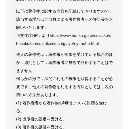
TOP
以下に著作物に関する内容を記載しておりますので，
該当する場合はご自身による著作権者への許諾等をお
参加者の皆様へ
願いいたします。
参加登録について
※文化庁HP：より
https://www.bunka.go.jp/seisaku/c
hosakuken/seidokaisetsu/gaiyo/riyohoho.html
大会長挨拶
他人の著作物は，著作権が制限を受けている場合のほ
か，原則として，著作権者に無断で利用することはで
開催概要
きません。
広報サポーター募集！
何らかの形で，法的に利用の権限を取得することが必
要です。他人の著作物を利用する方法としては，次の
協賛企業様専用ページ
四つの方法があります。
(1) 著作権者から著作物の利用について許諾を受け
趣意書ダウンロード
る。
(2) 出版権の設定を受ける。
(3) 著作権の譲渡を受ける。