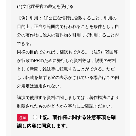
TOP
参加者の皆様へ
参加登録について
大会長挨拶
開催概要
(4)文化庁長官の裁定を受ける
【例】引用： [1]公正な慣行に合致すること，引用の
目的上，正当な範囲内で行われることを条件とし，自
分の著作物に他人の著作物を引用して利用することが
できる。
同様の目的であれば，翻訳もできる。（注5）[2]国等
が行政のPRのために発行した資料等は，説明の材料
として新聞，雑誌等に転載することができる。ただ
し，転載を禁ずる旨の表示がされている場合はこの例
外規定は適用されない。
講演で使用する資料に関しましては，著作権法により
制限されたものかどうかを事前にご確認ください。
上記、著作権に関する注意事項を確
必須
認し内容に同意します。